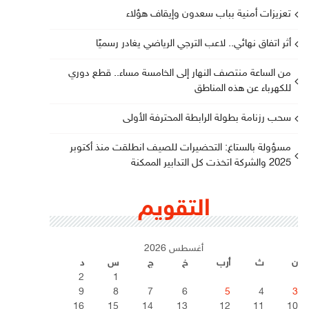
تعزيزات أمنية بباب سعدون وإيقاف هؤلاء
أثر اتفاق نهائي.. لاعب الترجي الرياضي يغادر رسميًا
من الساعة منتصف النهار إلى الخامسة مساء.. قطع دوري
للكهرباء عن هذه المناطق
سحب رزنامة بطولة الرابطة المحترفة الأولى
مسؤولة بالستاغ: التحضيرات للصيف انطلقت منذ أكتوبر
2025 والشركة اتخذت كل التدابير الممكنة
التقويم
أغسطس 2026
ن
ث
أرب
خ
ج
س
د
2
1
9
8
7
6
5
4
3
16
15
14
13
12
11
10