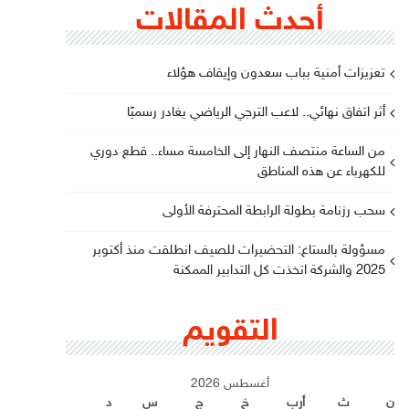
أحدث المقالات
تعزيزات أمنية بباب سعدون وإيقاف هؤلاء
أثر اتفاق نهائي.. لاعب الترجي الرياضي يغادر رسميًا
من الساعة منتصف النهار إلى الخامسة مساء.. قطع دوري
للكهرباء عن هذه المناطق
سحب رزنامة بطولة الرابطة المحترفة الأولى
مسؤولة بالستاغ: التحضيرات للصيف انطلقت منذ أكتوبر
2025 والشركة اتخذت كل التدابير الممكنة
التقويم
أغسطس 2026
ن
ث
أرب
خ
ج
س
د