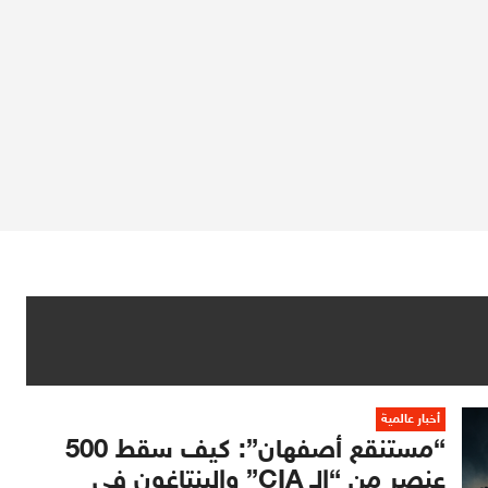
أخبار عالمية
“مستنقع أصفهان”: كيف سقط 500
عنصر من “الـ CIA” والبنتاغون في