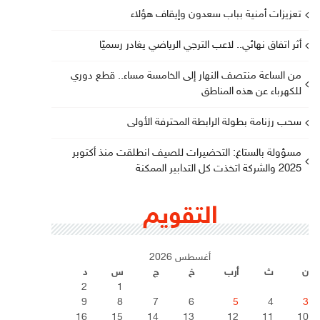
تعزيزات أمنية بباب سعدون وإيقاف هؤلاء
أثر اتفاق نهائي.. لاعب الترجي الرياضي يغادر رسميًا
من الساعة منتصف النهار إلى الخامسة مساء.. قطع دوري
للكهرباء عن هذه المناطق
سحب رزنامة بطولة الرابطة المحترفة الأولى
مسؤولة بالستاغ: التحضيرات للصيف انطلقت منذ أكتوبر
2025 والشركة اتخذت كل التدابير الممكنة
التقويم
أغسطس 2026
ن
ث
أرب
خ
ج
س
د
2
1
9
8
7
6
5
4
3
16
15
14
13
12
11
10