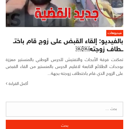
فيديوهات
بالفيديو: إلقاء القبض على زوج قام باختـ
ــطاف زوجته￼￼
تمكنت فرقة الأبحاث والتفتيش للحرس الوطني بالمنستير معززة
بوحدات الطلائع التابعة لاقليم الحرس بالمنستير من القاء القبض
على الزوج الذي قام باختطاف زوجته بجهة...
أكمل القراءة
البحث
عن: