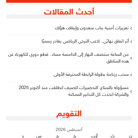
أحدث المقالات
تعزيزات أمنية بباب سعدون وإيقاف هؤلاء
أثر اتفاق نهائي.. لاعب الترجي الرياضي يغادر رسميًا
من الساعة منتصف النهار إلى الخامسة مساء.. قطع دوري للكهرباء عن
هذه المناطق
سحب رزنامة بطولة الرابطة المحترفة الأولى
مسؤولة بالستاغ: التحضيرات للصيف انطلقت منذ أكتوبر 2025
والشركة اتخذت كل التدابير الممكنة
التقويم
أغسطس 2026
ن
ث
أرب
خ
ج
س
د