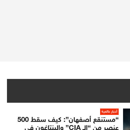
أخبار عالمية
“مستنقع أصفهان”: كيف سقط 500
عنصر من “الـ CIA” والبنتاغون في