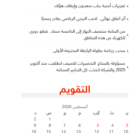
تعزيزات أمنية بباب سعدون وإيقاف هؤلاء
أثر اتفاق نهائي.. لاعب الترجي الرياضي يغادر رسميًا
من الساعة منتصف النهار إلى الخامسة مساء.. قطع دوري
للكهرباء عن هذه المناطق
سحب رزنامة بطولة الرابطة المحترفة الأولى
مسؤولة بالستاغ: التحضيرات للصيف انطلقت منذ أكتوبر
2025 والشركة اتخذت كل التدابير الممكنة
التقويم
أغسطس 2026
ن
ث
أرب
خ
ج
س
د
2
1
9
8
7
6
5
4
3
16
15
14
13
12
11
10