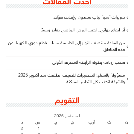
أحدث المقالات
تعزيزات أمنية بباب سعدون وإيقاف هؤلاء
أثر اتفاق نهائي.. لاعب الترجي الرياضي يغادر رسميًا
من الساعة منتصف النهار إلى الخامسة مساء.. قطع دوري للكهرباء عن
هذه المناطق
سحب رزنامة بطولة الرابطة المحترفة الأولى
مسؤولة بالستاغ: التحضيرات للصيف انطلقت منذ أكتوبر 2025
والشركة اتخذت كل التدابير الممكنة
التقويم
أغسطس 2026
ن
ث
أرب
خ
ج
س
د
2
1