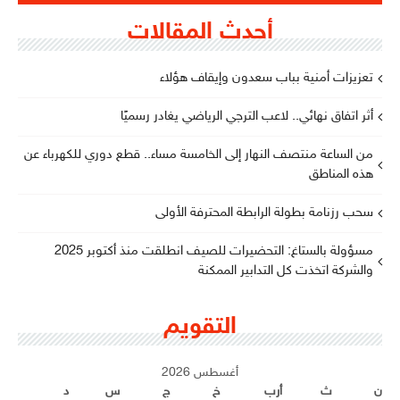
أحدث المقالات
تعزيزات أمنية بباب سعدون وإيقاف هؤلاء
أثر اتفاق نهائي.. لاعب الترجي الرياضي يغادر رسميًا
من الساعة منتصف النهار إلى الخامسة مساء.. قطع دوري للكهرباء عن
هذه المناطق
سحب رزنامة بطولة الرابطة المحترفة الأولى
مسؤولة بالستاغ: التحضيرات للصيف انطلقت منذ أكتوبر 2025
والشركة اتخذت كل التدابير الممكنة
التقويم
أغسطس 2026
ن
ث
أرب
خ
ج
س
د