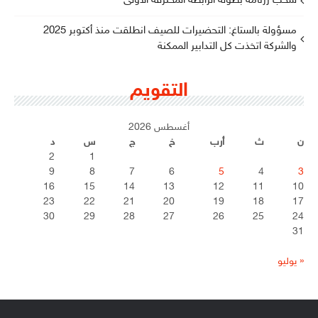
سحب رزنامة بطولة الرابطة المحترفة الأولى
مسؤولة بالستاغ: التحضيرات للصيف انطلقت منذ أكتوبر 2025
والشركة اتخذت كل التدابير الممكنة
التقويم
أغسطس 2026
ن
ث
أرب
خ
ج
س
د
2
1
9
8
7
6
5
4
3
16
15
14
13
12
11
10
23
22
21
20
19
18
17
30
29
28
27
26
25
24
31
« يوليو