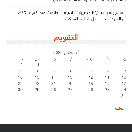
سحب رزنامة بطولة الرابطة المحترفة الأولى
مسؤولة بالستاغ: التحضيرات للصيف انطلقت منذ أكتوبر 2025
والشركة اتخذت كل التدابير الممكنة
التقويم
أغسطس 2026
ن
ث
أرب
خ
ج
س
د
2
1
9
8
7
6
5
4
3
16
15
14
13
12
11
10
23
22
21
20
19
18
17
30
29
28
27
26
25
24
31
« يوليو