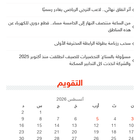
أثر اتفاق نهائي.. لاعب الترجي الرياضي يغادر رسميًا
من الساعة منتصف النهار إلى الخامسة مساء.. قطع دوري للكهرباء عن
هذه المناطق
سحب رزنامة بطولة الرابطة المحترفة الأولى
مسؤولة بالستاغ: التحضيرات للصيف انطلقت منذ أكتوبر 2025
والشركة اتخذت كل التدابير الممكنة
التقويم
أغسطس 2026
ن
ث
أرب
خ
ج
س
د
2
1
9
8
7
6
5
4
3
16
15
14
13
12
11
10
23
22
21
20
19
18
17
30
29
28
27
26
25
24