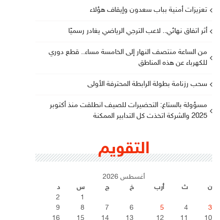
تعزيزات أمنية بباب سعدون وإيقاف هؤلاء
أثر اتفاق نهائي.. لاعب الترجي الرياضي يغادر رسميًا
من الساعة منتصف النهار إلى الخامسة مساء.. قطع دوري
للكهرباء عن هذه المناطق
سحب رزنامة بطولة الرابطة المحترفة الأولى
مسؤولة بالستاغ: التحضيرات للصيف انطلقت منذ أكتوبر
2025 والشركة اتخذت كل التدابير الممكنة
التقويم
أغسطس 2026
ن
ث
أرب
خ
ج
س
د
2
1
9
8
7
6
5
4
3
16
15
14
13
12
11
10