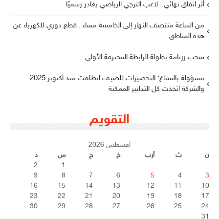
أثر اتفاق نهائي.. لاعب الترجي الرياضي يغادر رسميًا
من الساعة منتصف النهار إلى الخامسة مساء.. قطع دوري للكهرباء عن
هذه المناطق
سحب رزنامة بطولة الرابطة المحترفة الأولى
مسؤولة بالستاغ: التحضيرات للصيف انطلقت منذ أكتوبر 2025
والشركة اتخذت كل التدابير الممكنة
التقويم
أغسطس 2026
ن
ث
أرب
خ
ج
س
د
2
1
9
8
7
6
5
4
3
16
15
14
13
12
11
10
23
22
21
20
19
18
17
30
29
28
27
26
25
24
31