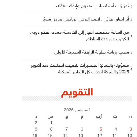
تعزيزات أمنية بباب سعدون وإيقاف هؤلاء
أثر اتفاق نهائي.. لاعب الترجي الرياضي يغادر رسميًا
من الساعة منتصف النهار إلى الخامسة مساء.. قطع دوري
للكهرباء عن هذه المناطق
سحب رزنامة بطولة الرابطة المحترفة الأولى
مسؤولة بالستاغ: التحضيرات للصيف انطلقت منذ أكتوبر
2025 والشركة اتخذت كل التدابير الممكنة
التقويم
أغسطس 2026
ن
ث
أرب
خ
ج
س
د
2
1
9
8
7
6
5
4
3
16
15
14
13
12
11
10