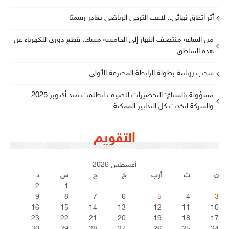
أثر اتفاق نهائي.. لاعب الترجي الرياضي يغادر رسميًا
من الساعة منتصف النهار إلى الخامسة مساء.. قطع دوري للكهرباء عن
هذه المناطق
سحب رزنامة بطولة الرابطة المحترفة الأولى
مسؤولة بالستاغ: التحضيرات للصيف انطلقت منذ أكتوبر 2025
والشركة اتخذت كل التدابير الممكنة
التقويم
أغسطس 2026
ن
ث
أرب
خ
ج
س
د
2
1
9
8
7
6
5
4
3
16
15
14
13
12
11
10
23
22
21
20
19
18
17