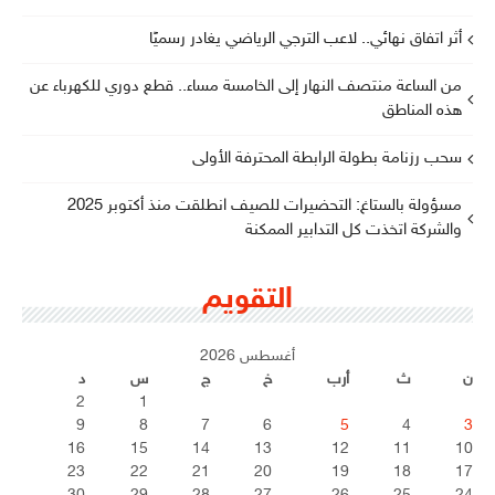
أثر اتفاق نهائي.. لاعب الترجي الرياضي يغادر رسميًا
من الساعة منتصف النهار إلى الخامسة مساء.. قطع دوري للكهرباء عن
هذه المناطق
سحب رزنامة بطولة الرابطة المحترفة الأولى
مسؤولة بالستاغ: التحضيرات للصيف انطلقت منذ أكتوبر 2025
والشركة اتخذت كل التدابير الممكنة
التقويم
أغسطس 2026
ن
ث
أرب
خ
ج
س
د
2
1
9
8
7
6
5
4
3
16
15
14
13
12
11
10
23
22
21
20
19
18
17