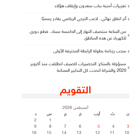
تعزيزات أمنية بباب سعدون وإيقاف هؤلاء
أثر اتفاق نهائي.. لاعب الترجي الرياضي يغادر رسميًا
من الساعة منتصف النهار إلى الخامسة مساء.. قطع دوري
للكهرباء عن هذه المناطق
سحب رزنامة بطولة الرابطة المحترفة الأولى
مسؤولة بالستاغ: التحضيرات للصيف انطلقت منذ أكتوبر
2025 والشركة اتخذت كل التدابير الممكنة
التقويم
أغسطس 2026
ن
ث
أرب
خ
ج
س
د
2
1
9
8
7
6
5
4
3
16
15
14
13
12
11
10