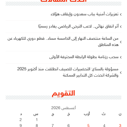
أحدث المقالات
تعزيزات أمنية بباب سعدون وإيقاف هؤلاء
أثر اتفاق نهائي.. لاعب الترجي الرياضي يغادر رسميًا
من الساعة منتصف النهار إلى الخامسة مساء.. قطع دوري للكهرباء عن
هذه المناطق
سحب رزنامة بطولة الرابطة المحترفة الأولى
مسؤولة بالستاغ: التحضيرات للصيف انطلقت منذ أكتوبر 2025
والشركة اتخذت كل التدابير الممكنة
التقويم
أغسطس 2026
ن
ث
أرب
خ
ج
س
د
2
1
9
8
7
6
5
4
3