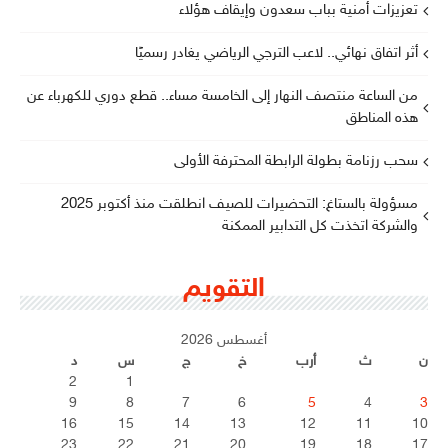
تعزيزات أمنية بباب سعدون وإيقاف هؤلاء
أثر اتفاق نهائي.. لاعب الترجي الرياضي يغادر رسميًا
من الساعة منتصف النهار إلى الخامسة مساء.. قطع دوري للكهرباء عن
هذه المناطق
سحب رزنامة بطولة الرابطة المحترفة الأولى
مسؤولة بالستاغ: التحضيرات للصيف انطلقت منذ أكتوبر 2025
والشركة اتخذت كل التدابير الممكنة
التقويم
أغسطس 2026
ن
ث
أرب
خ
ج
س
د
2
1
9
8
7
6
5
4
3
16
15
14
13
12
11
10
23
22
21
20
19
18
17