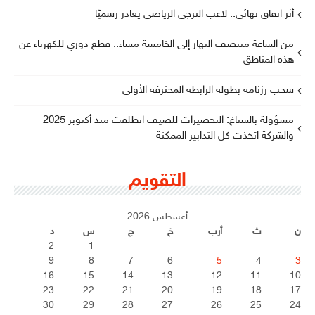
أثر اتفاق نهائي.. لاعب الترجي الرياضي يغادر رسميًا
من الساعة منتصف النهار إلى الخامسة مساء.. قطع دوري للكهرباء عن
هذه المناطق
سحب رزنامة بطولة الرابطة المحترفة الأولى
مسؤولة بالستاغ: التحضيرات للصيف انطلقت منذ أكتوبر 2025
والشركة اتخذت كل التدابير الممكنة
التقويم
أغسطس 2026
ن
ث
أرب
خ
ج
س
د
2
1
9
8
7
6
5
4
3
16
15
14
13
12
11
10
23
22
21
20
19
18
17
30
29
28
27
26
25
24