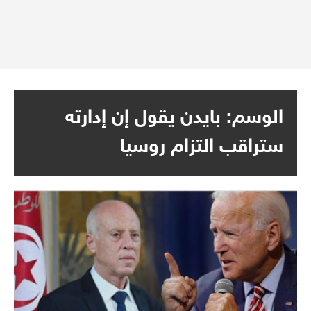
الوسم:
بايدن يقول إن إدارته
ستراقب التزام روسيا