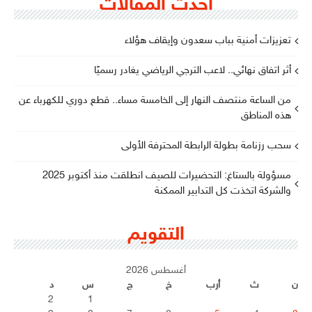
أحدث المقالات
تعزيزات أمنية بباب سعدون وإيقاف هؤلاء
أثر اتفاق نهائي.. لاعب الترجي الرياضي يغادر رسميًا
من الساعة منتصف النهار إلى الخامسة مساء.. قطع دوري للكهرباء عن
هذه المناطق
سحب رزنامة بطولة الرابطة المحترفة الأولى
مسؤولة بالستاغ: التحضيرات للصيف انطلقت منذ أكتوبر 2025
والشركة اتخذت كل التدابير الممكنة
التقويم
أغسطس 2026
ن
ث
أرب
خ
ج
س
د
2
1