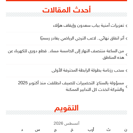
أحدث المقالات
تعزيزات أمنية بباب سعدون وإيقاف هؤلاء
أثر اتفاق نهائي.. لاعب الترجي الرياضي يغادر رسميًا
من الساعة منتصف النهار إلى الخامسة مساء.. قطع دوري للكهرباء عن
هذه المناطق
سحب رزنامة بطولة الرابطة المحترفة الأولى
مسؤولة بالستاغ: التحضيرات للصيف انطلقت منذ أكتوبر 2025
والشركة اتخذت كل التدابير الممكنة
التقويم
أغسطس 2026
ن
ث
أرب
خ
ج
س
د