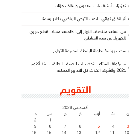
تعزيزات أمنية بباب سعدون وإيقاف هؤلاء
أثر اتفاق نهائي.. لاعب الترجي الرياضي يغادر رسميًا
من الساعة منتصف النهار إلى الخامسة مساء.. قطع دوري
للكهرباء عن هذه المناطق
سحب رزنامة بطولة الرابطة المحترفة الأولى
مسؤولة بالستاغ: التحضيرات للصيف انطلقت منذ أكتوبر
2025 والشركة اتخذت كل التدابير الممكنة
التقويم
أغسطس 2026
ن
ث
أرب
خ
ج
س
د
2
1
9
8
7
6
5
4
3
16
15
14
13
12
11
10