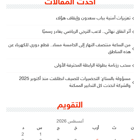
أحدث المقالات
تعزيزات أمنية بباب سعدون وإيقاف هؤلاء
أثر اتفاق نهائي.. لاعب الترجي الرياضي يغادر رسميًا
من الساعة منتصف النهار إلى الخامسة مساء.. قطع دوري للكهرباء عن
هذه المناطق
سحب رزنامة بطولة الرابطة المحترفة الأولى
مسؤولة بالستاغ: التحضيرات للصيف انطلقت منذ أكتوبر 2025
والشركة اتخذت كل التدابير الممكنة
التقويم
أغسطس 2026
ن
ث
أرب
خ
ج
س
د
2
1