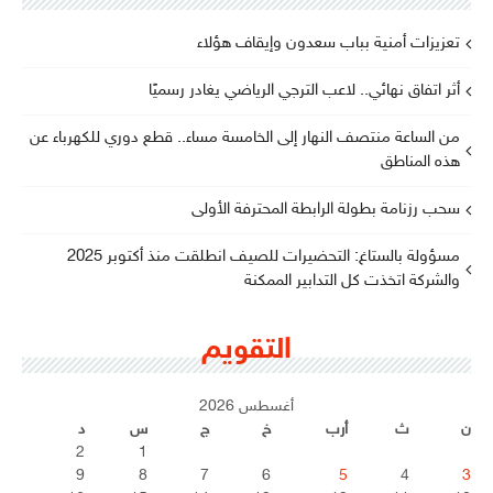
تعزيزات أمنية بباب سعدون وإيقاف هؤلاء
أثر اتفاق نهائي.. لاعب الترجي الرياضي يغادر رسميًا
من الساعة منتصف النهار إلى الخامسة مساء.. قطع دوري للكهرباء عن
هذه المناطق
سحب رزنامة بطولة الرابطة المحترفة الأولى
مسؤولة بالستاغ: التحضيرات للصيف انطلقت منذ أكتوبر 2025
والشركة اتخذت كل التدابير الممكنة
التقويم
أغسطس 2026
ن
ث
أرب
خ
ج
س
د
2
1
9
8
7
6
5
4
3