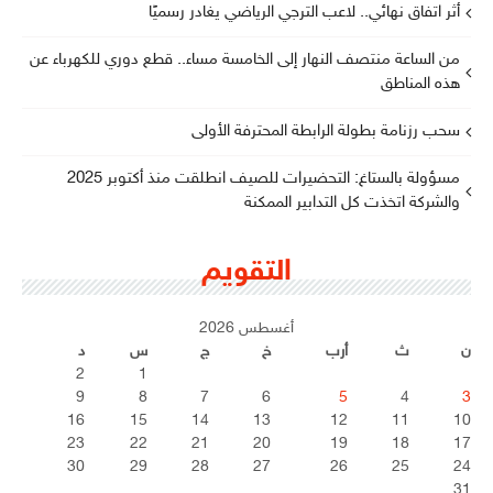
أثر اتفاق نهائي.. لاعب الترجي الرياضي يغادر رسميًا
من الساعة منتصف النهار إلى الخامسة مساء.. قطع دوري للكهرباء عن
هذه المناطق
سحب رزنامة بطولة الرابطة المحترفة الأولى
مسؤولة بالستاغ: التحضيرات للصيف انطلقت منذ أكتوبر 2025
والشركة اتخذت كل التدابير الممكنة
التقويم
أغسطس 2026
ن
ث
أرب
خ
ج
س
د
2
1
9
8
7
6
5
4
3
16
15
14
13
12
11
10
23
22
21
20
19
18
17
30
29
28
27
26
25
24
31