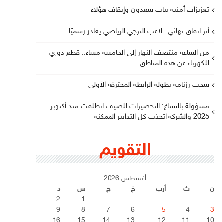
تعزيزات أمنية بباب سعدون وإيقاف هؤلاء
أثر اتفاق نهائي.. لاعب الترجي الرياضي يغادر رسميًا
من الساعة منتصف النهار إلى الخامسة مساء.. قطع دوري
للكهرباء عن هذه المناطق
سحب رزنامة بطولة الرابطة المحترفة الأولى
مسؤولة بالستاغ: التحضيرات للصيف انطلقت منذ أكتوبر
2025 والشركة اتخذت كل التدابير الممكنة
التقويم
أغسطس 2026
ن
ث
أرب
خ
ج
س
د
2
1
9
8
7
6
5
4
3
16
15
14
13
12
11
10