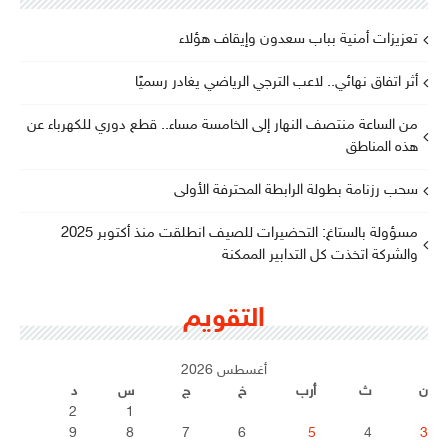
تعزيزات أمنية بباب سعدون وإيقاف هؤلاء
أثر اتفاق نهائي.. لاعب الترجي الرياضي يغادر رسميًا
من الساعة منتصف النهار إلى الخامسة مساء.. قطع دوري للكهرباء عن
هذه المناطق
سحب رزنامة بطولة الرابطة المحترفة الأولى
مسؤولة بالستاغ: التحضيرات للصيف انطلقت منذ أكتوبر 2025
والشركة اتخذت كل التدابير الممكنة
التقويم
أغسطس 2026
ن
ث
أرب
خ
ج
س
د
2
1
9
8
7
6
5
4
3