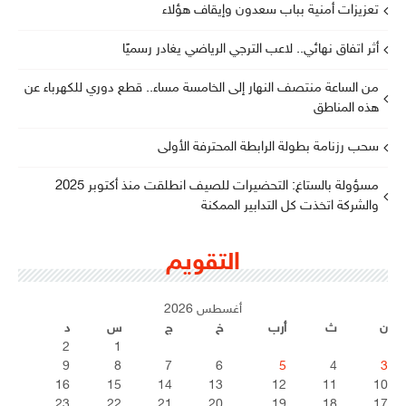
تعزيزات أمنية بباب سعدون وإيقاف هؤلاء
أثر اتفاق نهائي.. لاعب الترجي الرياضي يغادر رسميًا
من الساعة منتصف النهار إلى الخامسة مساء.. قطع دوري للكهرباء عن
هذه المناطق
سحب رزنامة بطولة الرابطة المحترفة الأولى
مسؤولة بالستاغ: التحضيرات للصيف انطلقت منذ أكتوبر 2025
والشركة اتخذت كل التدابير الممكنة
التقويم
أغسطس 2026
ن
ث
أرب
خ
ج
س
د
2
1
9
8
7
6
5
4
3
16
15
14
13
12
11
10
23
22
21
20
19
18
17