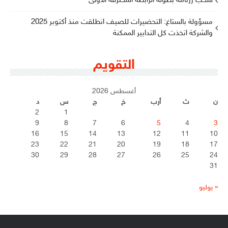
سحب رزنامة بطولة الرابطة المحترفة الأولى
مسؤولة بالستاغ: التحضيرات للصيف انطلقت منذ أكتوبر 2025
والشركة اتخذت كل التدابير الممكنة
التقويم
أغسطس 2026
ن
ث
أرب
خ
ج
س
د
2
1
9
8
7
6
5
4
3
16
15
14
13
12
11
10
23
22
21
20
19
18
17
30
29
28
27
26
25
24
31
« يوليو