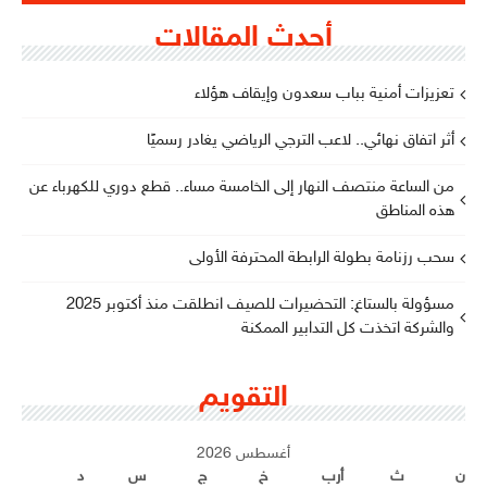
أحدث المقالات
تعزيزات أمنية بباب سعدون وإيقاف هؤلاء
أثر اتفاق نهائي.. لاعب الترجي الرياضي يغادر رسميًا
من الساعة منتصف النهار إلى الخامسة مساء.. قطع دوري للكهرباء عن
هذه المناطق
سحب رزنامة بطولة الرابطة المحترفة الأولى
مسؤولة بالستاغ: التحضيرات للصيف انطلقت منذ أكتوبر 2025
والشركة اتخذت كل التدابير الممكنة
التقويم
أغسطس 2026
ن
ث
أرب
خ
ج
س
د