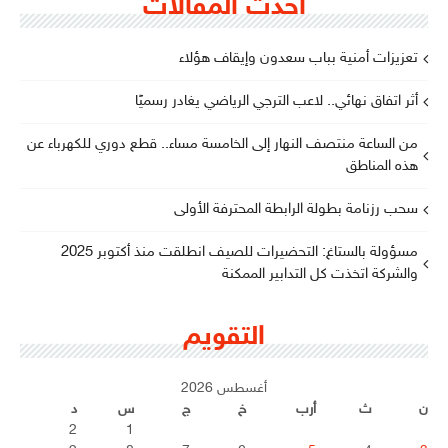
أحدث المقالات
تعزيزات أمنية بباب سعدون وإيقاف هؤلاء
أثر اتفاق نهائي.. لاعب الترجي الرياضي يغادر رسميًا
من الساعة منتصف النهار إلى الخامسة مساء.. قطع دوري للكهرباء عن
هذه المناطق
سحب رزنامة بطولة الرابطة المحترفة الأولى
مسؤولة بالستاغ: التحضيرات للصيف انطلقت منذ أكتوبر 2025
والشركة اتخذت كل التدابير الممكنة
التقويم
أغسطس 2026
ن
ث
أرب
خ
ج
س
د
2
1