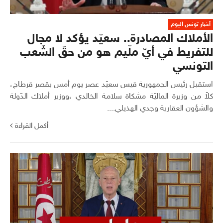
أخبار تونس اليوم
الأملاك المصادرة.. سعيّد يؤكد لا مجال
للتفريط في أيّ ملّيم هو من حقّ الشّعب
التونسي
استقبل رئيس الجمهورية قيس سعيّد عصر يوم أمس بقصر قرطاج،
كلاّ من وزيرة الماليّة مشكاة سلامة الخالدي ،ووزير أملاك الدّولة
والشؤون العقارية وجدي الهذيلي....
أكمل القراءة