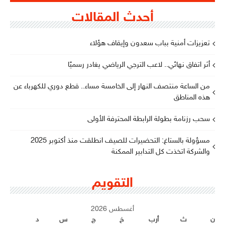
أحدث المقالات
تعزيزات أمنية بباب سعدون وإيقاف هؤلاء
أثر اتفاق نهائي.. لاعب الترجي الرياضي يغادر رسميًا
من الساعة منتصف النهار إلى الخامسة مساء.. قطع دوري للكهرباء عن
هذه المناطق
سحب رزنامة بطولة الرابطة المحترفة الأولى
مسؤولة بالستاغ: التحضيرات للصيف انطلقت منذ أكتوبر 2025
والشركة اتخذت كل التدابير الممكنة
التقويم
أغسطس 2026
ن
ث
أرب
خ
ج
س
د