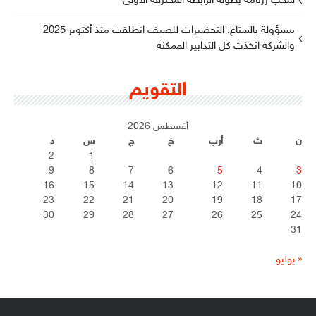
سحب رزنامة بطولة الرابطة المحترفة الأولى
مسؤولة بالستاغ: التحضيرات للصيف انطلقت منذ أكتوبر 2025
والشركة اتخذت كل التدابير الممكنة
التقويم
أغسطس 2026
ن
ث
أرب
خ
ج
س
د
2
1
9
8
7
6
5
4
3
16
15
14
13
12
11
10
23
22
21
20
19
18
17
30
29
28
27
26
25
24
31
« يوليو