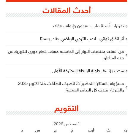
أحدث المقالات
تعزيزات أمنية بباب سعدون وإيقاف هؤلاء
أثر اتفاق نهائي.. لاعب الترجي الرياضي يغادر رسميًا
من الساعة منتصف النهار إلى الخامسة مساء.. قطع دوري للكهرباء عن
هذه المناطق
سحب رزنامة بطولة الرابطة المحترفة الأولى
مسؤولة بالستاغ: التحضيرات للصيف انطلقت منذ أكتوبر 2025
والشركة اتخذت كل التدابير الممكنة
التقويم
أغسطس 2026
ن
ث
أرب
خ
ج
س
د