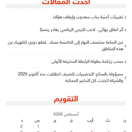
أحدث المقالات
تعزيزات أمنية بباب سعدون وإيقاف هؤلاء
أثر اتفاق نهائي.. لاعب الترجي الرياضي يغادر رسميًا
من الساعة منتصف النهار إلى الخامسة مساء.. قطع دوري للكهرباء عن
هذه المناطق
سحب رزنامة بطولة الرابطة المحترفة الأولى
مسؤولة بالستاغ: التحضيرات للصيف انطلقت منذ أكتوبر 2025
والشركة اتخذت كل التدابير الممكنة
التقويم
أغسطس 2026
ن
ث
أرب
خ
ج
س
د
2
1