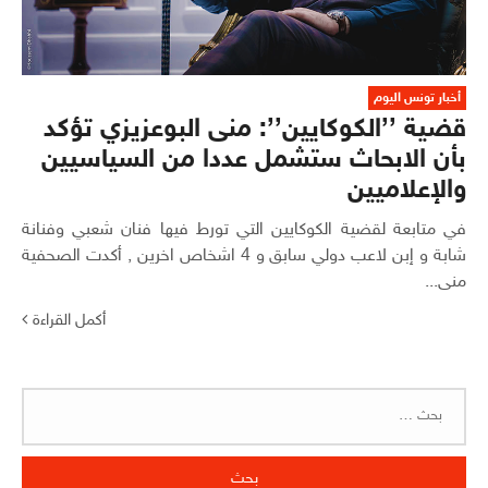
أخبار تونس اليوم
قضية ’’الكوكايين’’: منى البوعزيزي تؤكد
بأن الابحاث ستشمل عددا من السياسيين
والإعلاميين
في متابعة لقضية الكوكايين التي تورط فيها فنان شعبي وفنانة
شابة و إبن لاعب دولي سابق و 4 اشخاص اخرين , أكدت الصحفية
منى...
أكمل القراءة
البحث
عن: