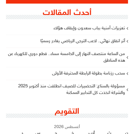
أحدث المقالات
تعزيزات أمنية بباب سعدون وإيقاف هؤلاء
أثر اتفاق نهائي.. لاعب الترجي الرياضي يغادر رسميًا
من الساعة منتصف النهار إلى الخامسة مساء.. قطع دوري للكهرباء عن
هذه المناطق
سحب رزنامة بطولة الرابطة المحترفة الأولى
مسؤولة بالستاغ: التحضيرات للصيف انطلقت منذ أكتوبر 2025
والشركة اتخذت كل التدابير الممكنة
التقويم
أغسطس 2026
ن
ث
أرب
خ
ج
س
د