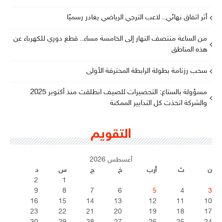
أثر اتفاق نهائي.. لاعب الترجي الرياضي يغادر رسميًا
من الساعة منتصف النهار إلى الخامسة مساء.. قطع دوري للكهرباء عن
هذه المناطق
سحب رزنامة بطولة الرابطة المحترفة الأولى
مسؤولة بالستاغ: التحضيرات للصيف انطلقت منذ أكتوبر 2025
والشركة اتخذت كل التدابير الممكنة
التقويم
أغسطس 2026
ن
ث
أرب
خ
ج
س
د
2
1
9
8
7
6
5
4
3
16
15
14
13
12
11
10
23
22
21
20
19
18
17