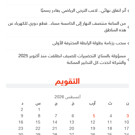
أثر اتفاق نهائي.. لاعب الترجي الرياضي يغادر رسميًا
من الساعة منتصف النهار إلى الخامسة مساء.. قطع دوري للكهرباء عن
هذه المناطق
سحب رزنامة بطولة الرابطة المحترفة الأولى
مسؤولة بالستاغ: التحضيرات للصيف انطلقت منذ أكتوبر 2025
والشركة اتخذت كل التدابير الممكنة
التقويم
أغسطس 2026
ن
ث
أرب
خ
ج
س
د
2
1
9
8
7
6
5
4
3
16
15
14
13
12
11
10
23
22
21
20
19
18
17