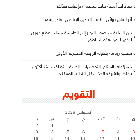
تعزيزات أمنية بباب سعدون وإيقاف هؤلاء
أثر اتفاق نهائي.. لاعب الترجي الرياضي يغادر رسميًا
من الساعة منتصف النهار إلى الخامسة مساء.. قطع دوري
للكهرباء عن هذه المناطق
سحب رزنامة بطولة الرابطة المحترفة الأولى
مسؤولة بالستاغ: التحضيرات للصيف انطلقت منذ أكتوبر
2025 والشركة اتخذت كل التدابير الممكنة
التقويم
أغسطس 2026
ن
ث
أرب
خ
ج
س
د
2
1
9
8
7
6
5
4
3
16
15
14
13
12
11
10