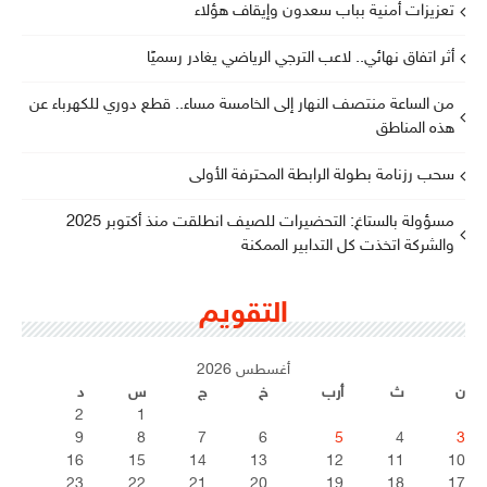
تعزيزات أمنية بباب سعدون وإيقاف هؤلاء
أثر اتفاق نهائي.. لاعب الترجي الرياضي يغادر رسميًا
من الساعة منتصف النهار إلى الخامسة مساء.. قطع دوري للكهرباء عن
هذه المناطق
سحب رزنامة بطولة الرابطة المحترفة الأولى
مسؤولة بالستاغ: التحضيرات للصيف انطلقت منذ أكتوبر 2025
والشركة اتخذت كل التدابير الممكنة
التقويم
أغسطس 2026
ن
ث
أرب
خ
ج
س
د
2
1
9
8
7
6
5
4
3
16
15
14
13
12
11
10
23
22
21
20
19
18
17