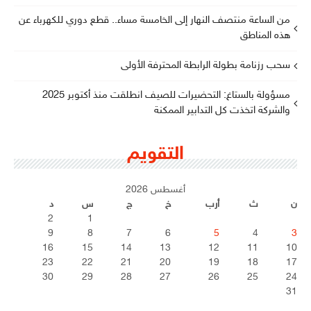
من الساعة منتصف النهار إلى الخامسة مساء.. قطع دوري للكهرباء عن
هذه المناطق
سحب رزنامة بطولة الرابطة المحترفة الأولى
مسؤولة بالستاغ: التحضيرات للصيف انطلقت منذ أكتوبر 2025
والشركة اتخذت كل التدابير الممكنة
التقويم
أغسطس 2026
ن
ث
أرب
خ
ج
س
د
2
1
9
8
7
6
5
4
3
16
15
14
13
12
11
10
23
22
21
20
19
18
17
30
29
28
27
26
25
24
31