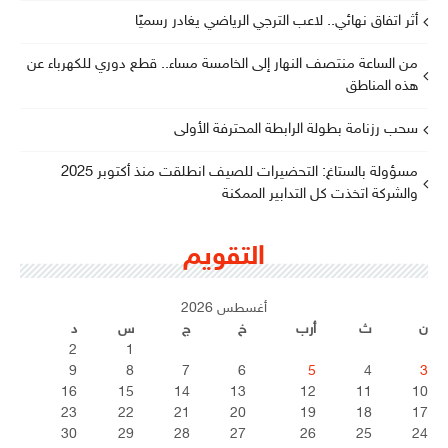
أثر اتفاق نهائي.. لاعب الترجي الرياضي يغادر رسميًا
من الساعة منتصف النهار إلى الخامسة مساء.. قطع دوري للكهرباء عن
هذه المناطق
سحب رزنامة بطولة الرابطة المحترفة الأولى
مسؤولة بالستاغ: التحضيرات للصيف انطلقت منذ أكتوبر 2025
والشركة اتخذت كل التدابير الممكنة
التقويم
أغسطس 2026
ن
ث
أرب
خ
ج
س
د
2
1
9
8
7
6
5
4
3
16
15
14
13
12
11
10
23
22
21
20
19
18
17
30
29
28
27
26
25
24