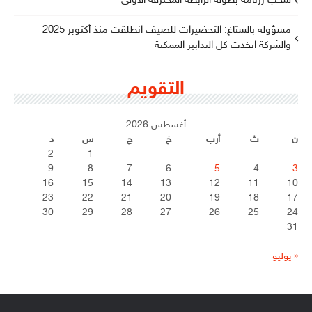
سحب رزنامة بطولة الرابطة المحترفة الأولى
مسؤولة بالستاغ: التحضيرات للصيف انطلقت منذ أكتوبر 2025
والشركة اتخذت كل التدابير الممكنة
التقويم
أغسطس 2026
ن
ث
أرب
خ
ج
س
د
2
1
9
8
7
6
5
4
3
16
15
14
13
12
11
10
23
22
21
20
19
18
17
30
29
28
27
26
25
24
31
« يوليو