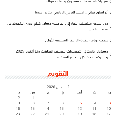
تعزيزات أمنية بباب سعدون وإيقاف هؤلاء
أثر اتفاق نهائي.. لاعب الترجي الرياضي يغادر رسميًا
من الساعة منتصف النهار إلى الخامسة مساء.. قطع دوري للكهرباء عن
هذه المناطق
سحب رزنامة بطولة الرابطة المحترفة الأولى
مسؤولة بالستاغ: التحضيرات للصيف انطلقت منذ أكتوبر 2025
والشركة اتخذت كل التدابير الممكنة
التقويم
أغسطس 2026
ن
ث
أرب
خ
ج
س
د
2
1
9
8
7
6
5
4
3
16
15
14
13
12
11
10
23
22
21
20
19
18
17