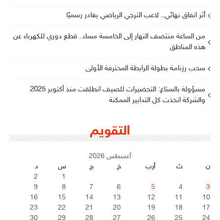
أثر اتفاق نهائي.. لاعب الترجي الرياضي يغادر رسميًا
من الساعة منتصف النهار إلى الخامسة مساء.. قطع دوري للكهرباء عن
هذه المناطق
سحب رزنامة بطولة الرابطة المحترفة الأولى
مسؤولة بالستاغ: التحضيرات للصيف انطلقت منذ أكتوبر 2025
والشركة اتخذت كل التدابير الممكنة
التقويم
أغسطس 2026
ن
ث
أرب
خ
ج
س
د
2
1
9
8
7
6
5
4
3
16
15
14
13
12
11
10
23
22
21
20
19
18
17
30
29
28
27
26
25
24