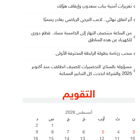
تعزيزات أمنية بباب سعدون وإيقاف هؤلاء
أثر اتفاق نهائي.. لاعب الترجي الرياضي يغادر رسميًا
من الساعة منتصف النهار إلى الخامسة مساء.. قطع دوري
للكهرباء عن هذه المناطق
سحب رزنامة بطولة الرابطة المحترفة الأولى
مسؤولة بالستاغ: التحضيرات للصيف انطلقت منذ أكتوبر
2025 والشركة اتخذت كل التدابير الممكنة
التقويم
أغسطس 2026
ن
ث
أرب
خ
ج
س
د
2
1
9
8
7
6
5
4
3
16
15
14
13
12
11
10