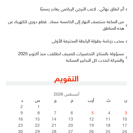
أثر اتفاق نهائي.. لاعب الترجي الرياضي يغادر رسميًا
من الساعة منتصف النهار إلى الخامسة مساء.. قطع دوري للكهرباء عن
هذه المناطق
سحب رزنامة بطولة الرابطة المحترفة الأولى
مسؤولة بالستاغ: التحضيرات للصيف انطلقت منذ أكتوبر 2025
والشركة اتخذت كل التدابير الممكنة
التقويم
أغسطس 2026
ن
ث
أرب
خ
ج
س
د
2
1
9
8
7
6
5
4
3
16
15
14
13
12
11
10
23
22
21
20
19
18
17
30
29
28
27
26
25
24