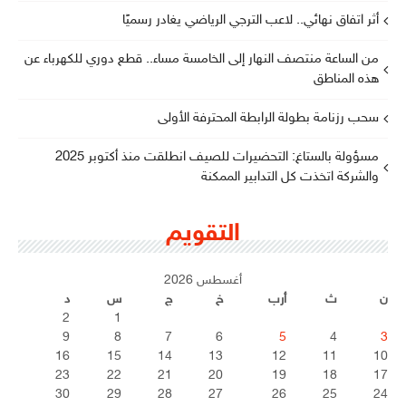
أثر اتفاق نهائي.. لاعب الترجي الرياضي يغادر رسميًا
من الساعة منتصف النهار إلى الخامسة مساء.. قطع دوري للكهرباء عن
هذه المناطق
سحب رزنامة بطولة الرابطة المحترفة الأولى
مسؤولة بالستاغ: التحضيرات للصيف انطلقت منذ أكتوبر 2025
والشركة اتخذت كل التدابير الممكنة
التقويم
أغسطس 2026
ن
ث
أرب
خ
ج
س
د
2
1
9
8
7
6
5
4
3
16
15
14
13
12
11
10
23
22
21
20
19
18
17
30
29
28
27
26
25
24