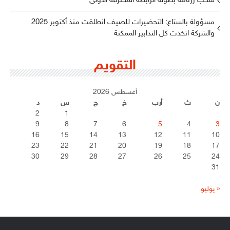
سحب رزنامة بطولة الرابطة المحترفة الأولى
مسؤولة بالستاغ: التحضيرات للصيف انطلقت منذ أكتوبر 2025
والشركة اتخذت كل التدابير الممكنة
التقويم
أغسطس 2026
ن
ث
أرب
خ
ج
س
د
2
1
9
8
7
6
5
4
3
16
15
14
13
12
11
10
23
22
21
20
19
18
17
30
29
28
27
26
25
24
31
« يوليو