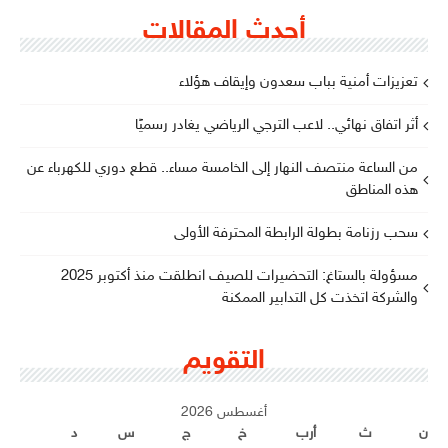
أحدث المقالات
تعزيزات أمنية بباب سعدون وإيقاف هؤلاء
أثر اتفاق نهائي.. لاعب الترجي الرياضي يغادر رسميًا
من الساعة منتصف النهار إلى الخامسة مساء.. قطع دوري للكهرباء عن
هذه المناطق
سحب رزنامة بطولة الرابطة المحترفة الأولى
مسؤولة بالستاغ: التحضيرات للصيف انطلقت منذ أكتوبر 2025
والشركة اتخذت كل التدابير الممكنة
التقويم
أغسطس 2026
ن
ث
أرب
خ
ج
س
د